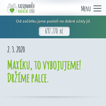
Menu
Od začátku jsme poslali na dobré účely již
697.770
Kč
2. 3. 2020
Maxíku, to vybojujeme!
Držíme palce.