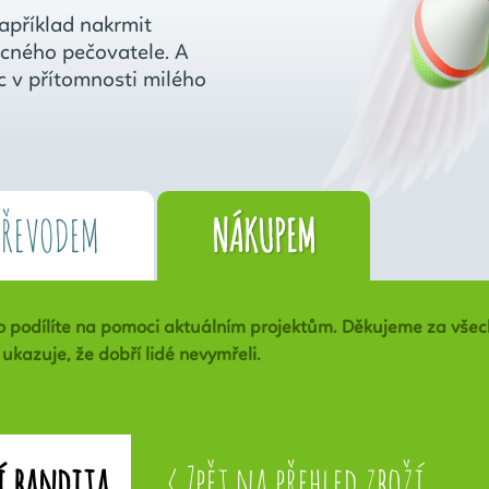
apříklad nakrmit
ocného pečovatele. A
 v přítomnosti milého
PŘEVODEM
NÁKUPEM
 podílíte na pomoci aktuálním projektům. Děkujeme za všec
ukazuje, že dobří lidé nevymřeli.
< Zpět na přehled zboží
í bandita