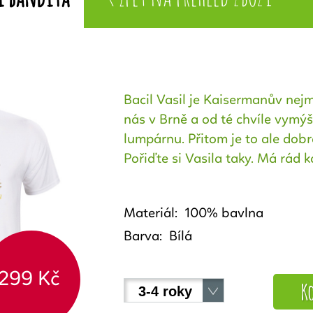
Bacil Vasil je Kaisermanův nej
nás v Brně a od té chvíle vymý
lumpárnu. Přitom je to ale dobr
Pořiďte si Vasila taky. Má rád 
Materiál:
100% bavlna
Barva:
Bílá
299 Kč