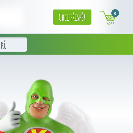
0
Chci přispět
g
Kč