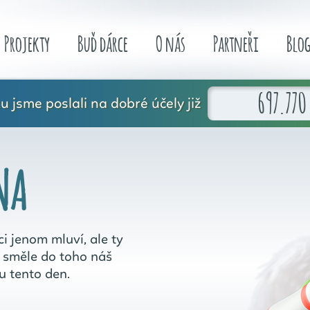
Projekty
Buď dárce
O nás
Partneři
Blo
697.770
 jsme poslali na dobré účely již
NA
i jenom mluví, ale ty
k směle do toho náš
u tento den.