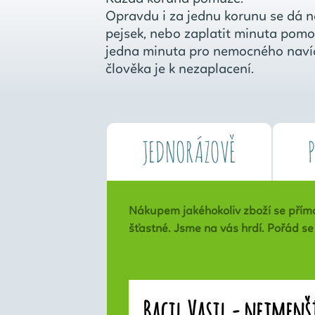
Opravdu i za jednu korunu se dá n
pejsek, nebo zaplatit minuta pom
jedna minuta pro nemocného navíc
člověka je k nezaplacení.
JEDNORÁZOVĚ
Nákupem jakéhokoliv zboží se přímo
šťastné. Jsme na vás hrdí. Pořád se 
Bacil Vasil - nejmenš