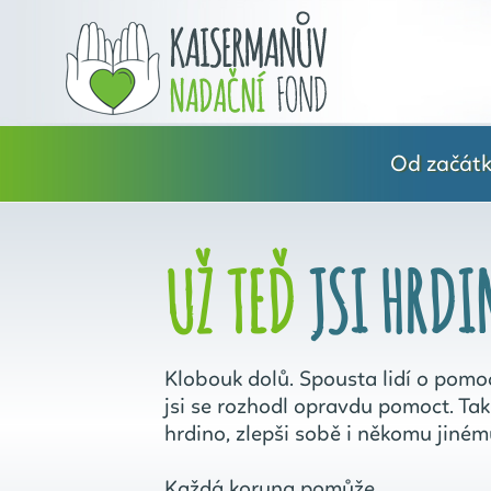
Od začátku
UŽ TEĎ
JSI HRDI
Klobouk dolů. Spousta lidí o pomoc
jsi se rozhodl opravdu pomoct. Ta
hrdino, zlepši sobě i někomu jiném
Každá koruna pomůže.