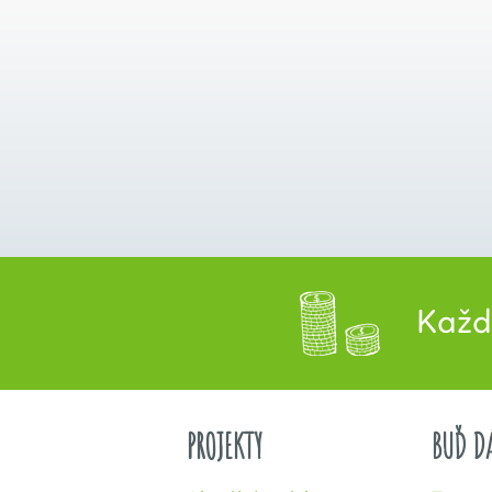
Každý 
PROJEKTY
BUĎ D