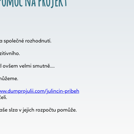
pomoc na projekt
a společné rozhodnutí.
itivního.
kl ovšem velmi smutně....
omůžeme.
ww.dumprojulii.com/julincin-pribeh
eli.
naše slza v jejich rozpočtu pomůže.