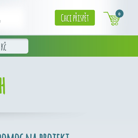
0
Chci přispět
g
Kč
h