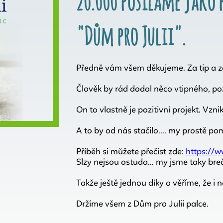
20.000 posíláme jako 
"Dům pro Julii".
Předně vám všem děkujeme. Za tip a z
Člověk by rád dodal něco vtipného, poz
On to vlastně je pozitivní projekt. Vzni
A to by od nás stačilo.... my prostě p
Příběh si můžete přečíst zde:
https://w
Slzy nejsou ostuda... my jsme taky breč
Takže ještě jednou díky a věříme, že i 
Držíme všem z Dům pro Julii palce.