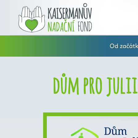
Od začátku
dům pro julii