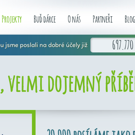
Projekty
Buď dárce
O nás
Partneři
Blo
697.770
 jsme poslali na dobré účely již
, velmi dojemný příbě