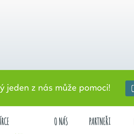
C
jeden z nás může pomoci!
ÁRCE
O NÁS
PARTNEŘI