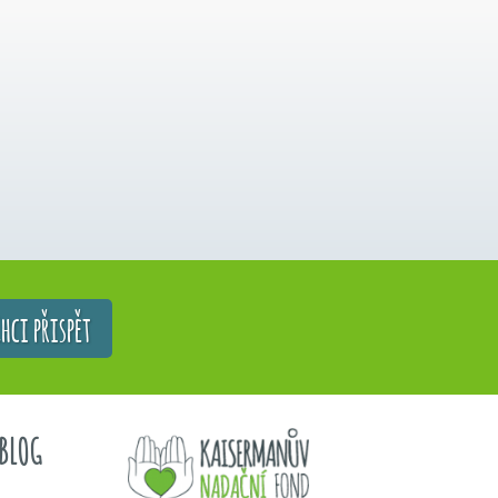
hci přispět
BLOG