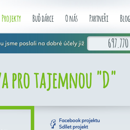
Projekty
Buď dárce
O nás
Partneři
Blo
697.770
 jsme poslali na dobré účely již
a pro tajemnou "D"
Facebook projektu
Sdílet projekt