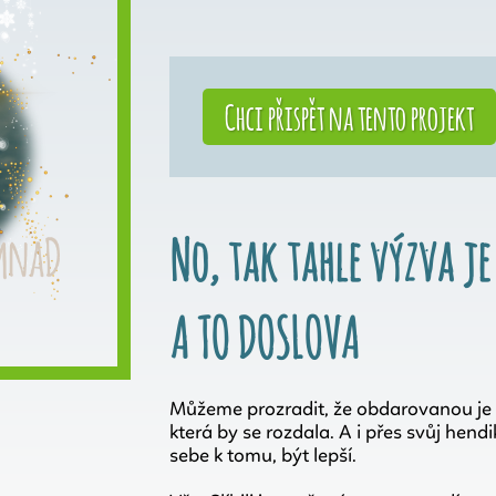
Chci přispět na tento projekt
No, tak tahle výzva je
A TO DOSLOVA
Můžeme prozradit, že obdarovanou je že
která by se rozdala. A i přes svůj hend
sebe k tomu, být lepší.