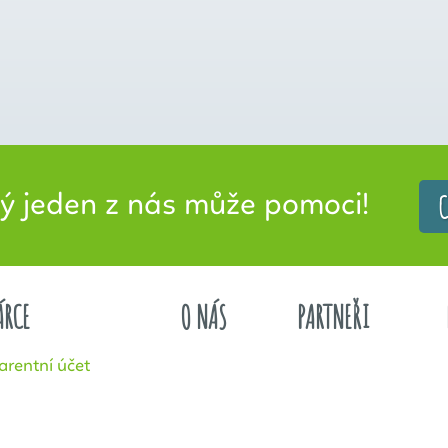
C
jeden z nás může pomoci!
ÁRCE
O NÁS
PARTNEŘI
arentní účet