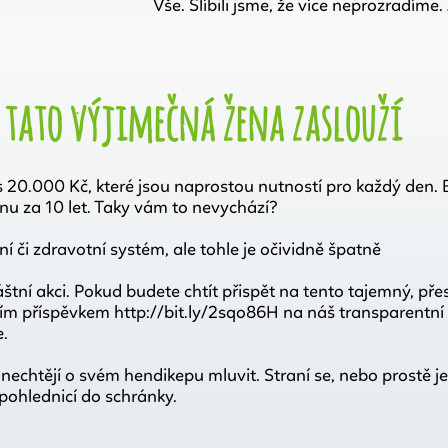
Vše. Slíbili jsme, že více neprozradíme
i tato výjimečná žena zaslouží
s 20.000 Kč, které jsou naprostou nutností pro každý den. 
ednu za 10 let. Taky vám to nevychází?
ní či zdravotní systém, ale tohle je očividně špatně
tní akci. Pokud budete chtít přispět na tento tajemný, pře
ním příspěvkem http://bit.ly/2sqo86H na náš transparentní
e.
ří nechtějí o svém hendikepu mluvit. Straní se, nebo prostě j
pohlednicí do schránky.