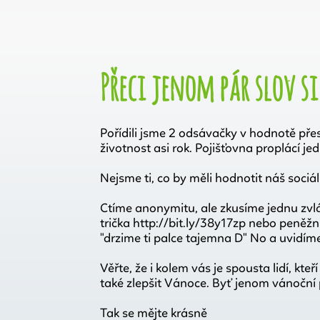
Přeci jenom pár slov s
Pořídili jsme 2 odsávačky v hodnotě pře
životnost asi rok. Pojišťovna proplácí j
Nejsme ti, co by měli hodnotit náš sociál
Ctíme anonymitu, ale zkusíme jednu zvláš
trička http://bit.ly/38y17zp nebo peněž
"drzime ti palce tajemna D" No a uvidím
Věřte, že i kolem vás je spousta lidí, kte
také zlepšit Vánoce. Byť jenom vánoční 
Tak se mějte krásně