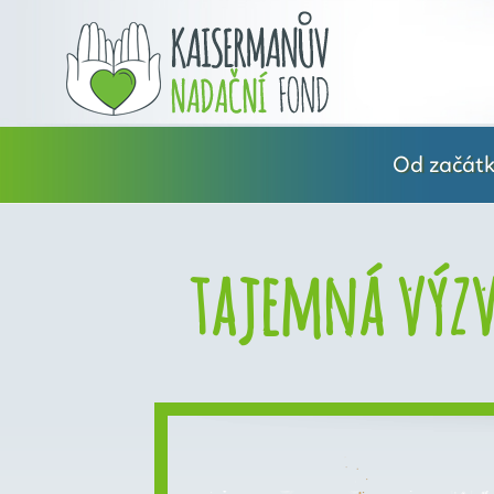
Od začátku
tajemná výzv