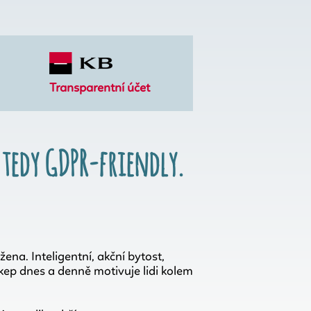
Transparentní účet
 tedy GDPR-friendly.
na. Inteligentní, akční bytost,
ikep dnes a denně motivuje lidi kolem