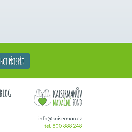
hci přispět
BLOG
info@kaiserman.cz
tel. 800 888 248