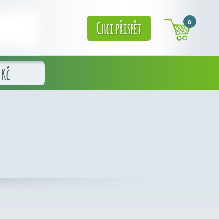
0
Chci přispět
g
Kč